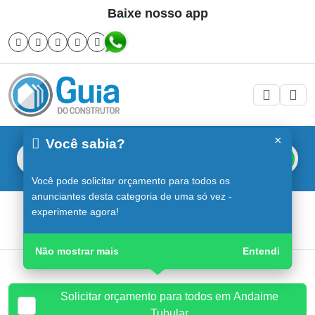
Baixe nosso app
×
Você sabia?
Buscar
Você pode solicitar orçamento para todos os
anunciantes desta categoria de uma só vez -
Andaime Tubular em Sorocaba
experimente agora!
Guia do Construtor
Guia Digital
Andaime Tubular
Não mostrar mais
Entendi
Solicitar orçamento para todos em Andaime
Tubular