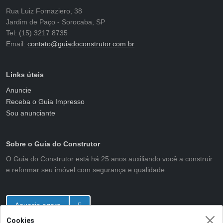
Rua Luiz Fornaziero, 38
Jardim de Paço - Sorocaba, SP
Tel: (15) 3217 8735
Email:
contato@guiadoconstrutor.com.br
Links úteis
Anuncie
Receba o Guia Impresso
Sou anunciante
Sobre o Guia do Construtor
O Guia do Construtor está há 25 anos auxiliando você a construir
e reformar seu imóvel com segurança e qualidade.
Anuncie agora
Cookies