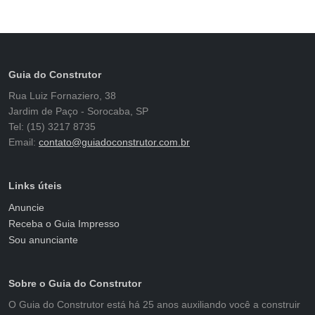
Guia do Construtor
Rua Luiz Fornaziero, 38
Jardim de Paço - Sorocaba, SP
Tel: (15) 3217 8735
Email:
contato@guiadoconstrutor.com.br
Links úteis
Anuncie
Receba o Guia Impresso
Sou anunciante
Sobre o Guia do Construtor
O Guia do Construtor está há 25 anos auxiliando você a construir