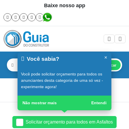
Baixe nosso app
×
Você sabia?
Buscar
Você pode solicitar orçamento para todos os
anunciantes desta categoria de uma só vez -
Asfaltos em Sorocaba
experimente agora!
Guia do Construtor
Guia Digital
Asfaltos
Não mostrar mais
Entendi
Solicitar orçamento para todos em Asfaltos