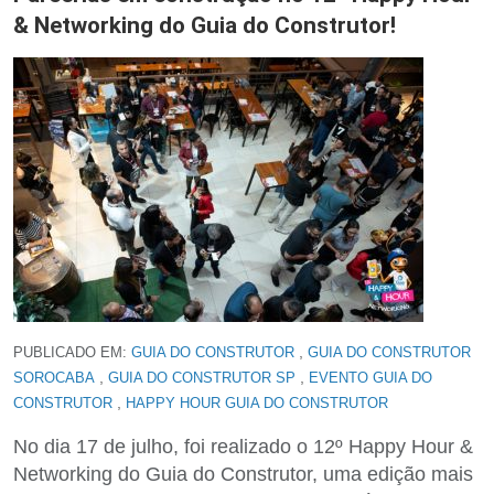
& Networking do Guia do Construtor!
,
PUBLICADO EM:
GUIA DO CONSTRUTOR
GUIA DO CONSTRUTOR
,
,
SOROCABA
GUIA DO CONSTRUTOR SP
EVENTO GUIA DO
,
CONSTRUTOR
HAPPY HOUR GUIA DO CONSTRUTOR
No dia 17 de julho, foi realizado o 12º Happy Hour &
Networking do Guia do Construtor, uma edição mais