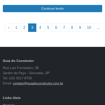
Continue lendo
‹
1
2
3
4
5
6
7
8
9
10
...
Guia do Construtor
Rua Luiz Fornaziero, 38
Jardim de Paço - Sorocaba, SP
Tel: (15) 3217 8735
Email:
contato@guiadoconstrutor.com.br
Links úteis