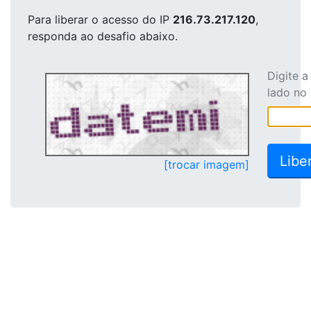
Para liberar o acesso
do IP
216.73.217.120
,
responda ao desafio abaixo.
Digite 
lado no
[trocar imagem]