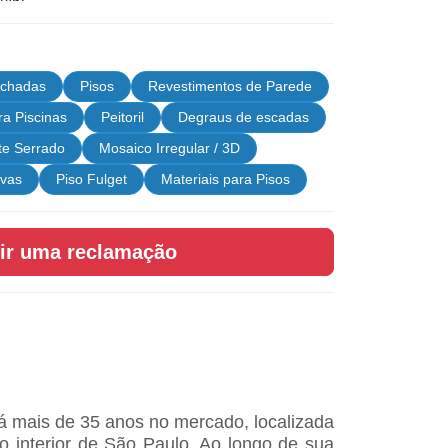
chadas
Pisos
Revestimentos de Parede
a Piscinas
Peitoril
Degraus de escadas
ete Serrado
Mosaico Irregular / 3D
ivas
Piso Fulget
Materiais para Pisos
ir uma reclamação
á mais de 35 anos no mercado, localizada
o interior de São Paulo. Ao longo de sua