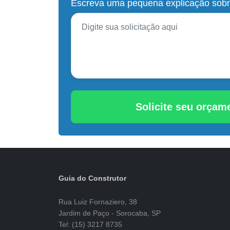
Escreva uma pequena explicação sobr
Solicite seu orça
Guia do Construtor
Rua Luiz Fornaziero, 38
Jardim de Paço - Sorocaba, SP
Tel: (15) 3217 8735