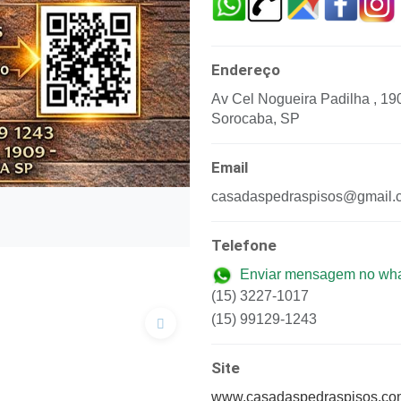
Endereço
Av Cel Nogueira Padilha , 19
Sorocaba, SP
Email
casadaspedraspisos@gmail.
Telefone
Enviar mensagem no wh
(15) 3227-1017
(15) 99129-1243
Próximo
Site
www.casadaspedraspisos.co