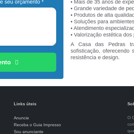
e seu orçamento *
• Mais de 35 anos de expe
• Grande variedade de ped
• Produtos de alta qualida
• Soluções para ambientes
• Atendimento especializa
• Valorização estética dos 
A Casa das Pedras tr
sofisticação, oferecendo
resistência e design.
mento
Links úteis
Sob
O G
Anuncie
con
Receba o Guia Impresso
qua
Sou anunciante