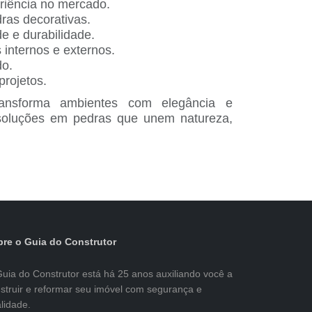
riência no mercado.
ras decorativas.
de e durabilidade.
 internos e externos.
do.
projetos.
ansforma ambientes com elegância e
 soluções em pedras que unem natureza,
re o Guia do Construtor
uia do Construtor está há 25 anos auxiliando você a
struir e reformar seu imóvel com segurança e
lidade.