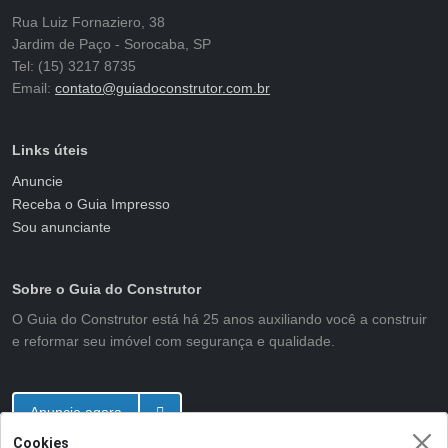
Rua Luiz Fornaziero, 38
Jardim de Paço - Sorocaba, SP
Tel: (15) 3217 8735
Email:
contato@guiadoconstrutor.com.br
Links úteis
Anuncie
Receba o Guia Impresso
Sou anunciante
Sobre o Guia do Construtor
O Guia do Construtor está há 25 anos auxiliando você a construir
e reformar seu imóvel com segurança e qualidade.
Anuncie agora
Cookies