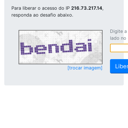
Para liberar o acesso
do IP
216.73.217.14
,
responda ao desafio abaixo.
Digite 
lado no
[trocar imagem]