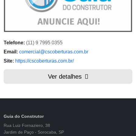
Telefone:
(11) 9 7995 0355
Email:
comercial@cscoberturas.com.br
Site:
https://cscoberturas.com.br/
Ver detalhes
Guia do Construtor
Rua Luiz Fornaziero, 38
Jardim de Paço - Sorocaba, SP