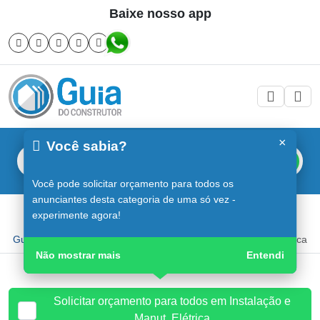
Baixe nosso app
×
Você sabia?
Buscar
Você pode solicitar orçamento para todos os
anunciantes desta categoria de uma só vez -
Instalação e Manut. Elétrica em Sorocaba
experimente agora!
Guia do Construtor
Guia Digital
Instalação e Manut. Elétrica
Não mostrar mais
Entendi
Solicitar orçamento para todos em Instalação e
Manut. Elétrica