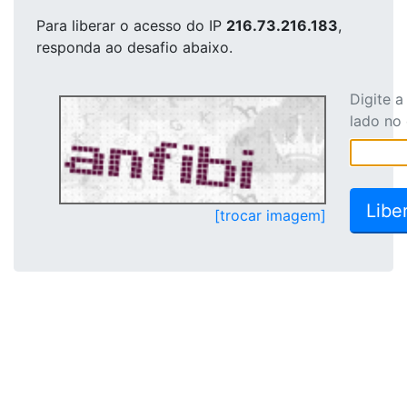
Para liberar o acesso
do IP
216.73.216.183
,
responda ao desafio abaixo.
Digite 
lado no
[trocar imagem]