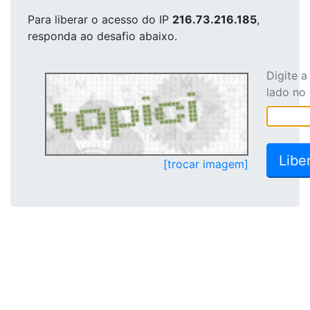
Para liberar o acesso
do IP
216.73.216.185
,
responda ao desafio abaixo.
Digite 
lado no
[trocar imagem]