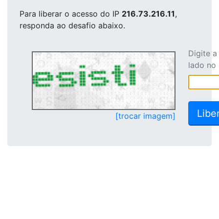
Para liberar o acesso
do IP
216.73.216.11
,
responda ao desafio abaixo.
Digite 
lado no
[trocar imagem]