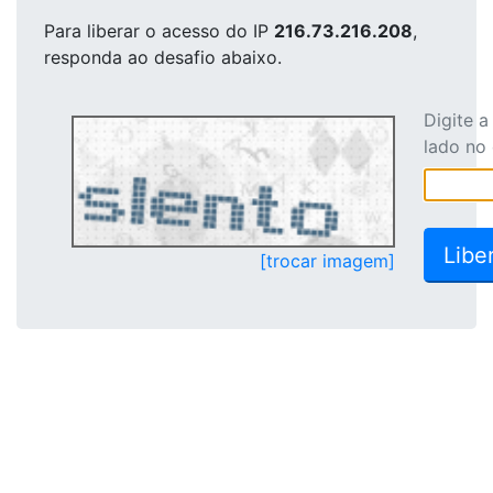
Para liberar o acesso
do IP
216.73.216.208
,
responda ao desafio abaixo.
Digite 
lado no
[trocar imagem]