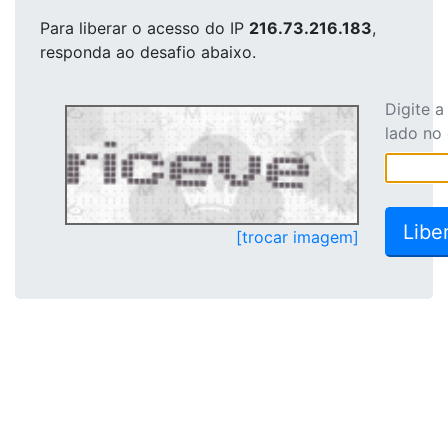
Para liberar o acesso
do IP
216.73.216.183
,
responda ao desafio abaixo.
Digite 
lado no
[trocar imagem]