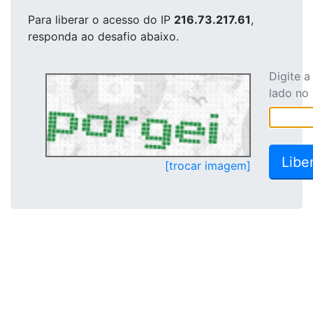
Para liberar o acesso
do IP
216.73.217.61
,
responda ao desafio abaixo.
Digite 
lado no
[trocar imagem]