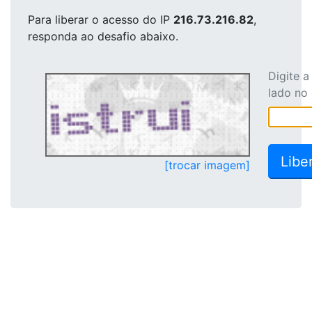
Para liberar o acesso
do IP
216.73.216.82
,
responda ao desafio abaixo.
Digite 
lado no
[trocar imagem]