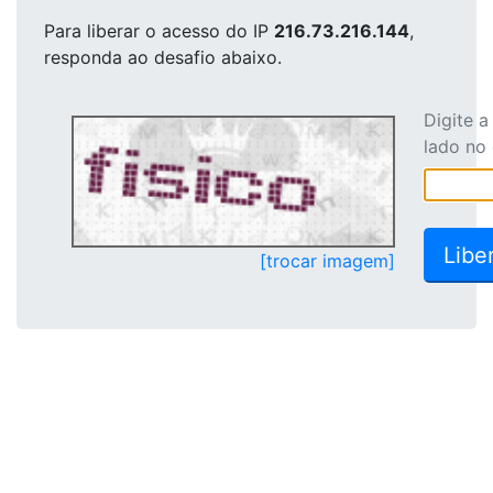
Para liberar o acesso
do IP
216.73.216.144
,
responda ao desafio abaixo.
Digite 
lado no
[trocar imagem]