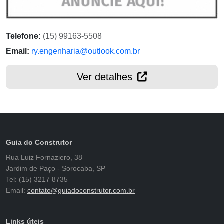
Telefone:
(15) 99163-5508
Email:
ry.engenharia@outlook.com.br
Ver detalhes
Guia do Construtor
Rua Luiz Fornaziero, 38
Jardim de Paço - Sorocaba, SP
Tel: (15) 3217 8735
Email:
contato@guiadoconstrutor.com.br
Links úteis