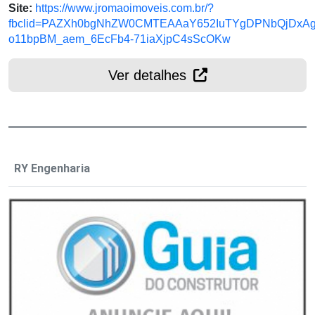
Site:
https://www.jromaoimoveis.com.br/?
fbclid=PAZXh0bgNhZW0CMTEAAaY652IuTYgDPNbQjDxAg
o11bpBM_aem_6EcFb4-71iaXjpC4sScOKw
Ver detalhes
RY Engenharia