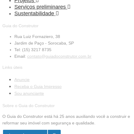
Projetos
Serviços preliminares
Sustentabilidade
Guia do Construtor
Rua Luiz Fornaziero, 38
Jardim de Paço - Sorocaba, SP
Tel: (15) 3217 8735
Email:
contato@guiadoconstrutor.com.br
Links úteis
Anuncie
Receba o Guia Impresso
Sou anunciante
Sobre o Guia do Construtor
O Guia do Construtor está há 25 anos auxiliando você a construir e
reformar seu imóvel com segurança e qualidade.