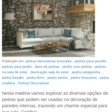
Publicado em:
pedras decorativas sorocaba
,
pedras para parede
,
pedras para jardim
,
tipos de pedras
,
jardim com pedras
,
pedras
na sala de estar
,
decoração sala de estar
,
pedra canjiquinha
,
pedra basalto
,
pedra ferro
,
pedra seixos
,
pedra miracema
,
pedra
madeira
,
Pedras Decorativas
Nesta matéria vamos explorar as diversas opções de
pedras que podem ser usadas na decoração de
paredes internas, trazendo um charme especial para