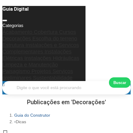
Guia Digital
Categorias
Acabamento
Cobertura
Cursos
Decorações
Escolha do terreno
Estrutura
Instalações e Servicos
Complementares
Instalações
Elétricas
Instalações Hidráulicas
Limpeza e Manutenção
Paisagismo
Projetos
Serviços
preliminares
Sustentabilidade
Buscar
Carregando...
Publicações em 'Decorações'
Guia do Construtor
Dicas