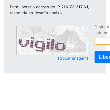
Para liberar o acesso
do IP
216.73.217.61
,
responda ao desafio abaixo.
Digite 
lado no
[trocar imagem]