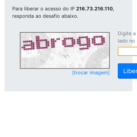
Para liberar o acesso
do IP
216.73.216.110
,
responda ao desafio abaixo.
Digite 
lado no
[trocar imagem]