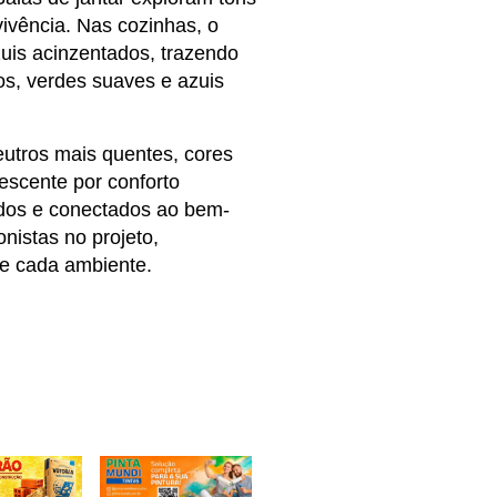
vência. Nas cozinhas, o 
uis acinzentados, trazendo 
os, verdes suaves e azuis 
eutros mais quentes, cores 
scente por conforto 
ados e conectados ao bem-
istas no projeto, 
de cada ambiente.