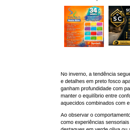
No inverno, a tendência segue 
e detalhes em preto fosco apa
ganham profundidade com par
manter o equilíbrio entre con
aquecidos combinados com el
Ao observar o comportamento 
como experiências sensoriais
destaques em verde oliva ou 