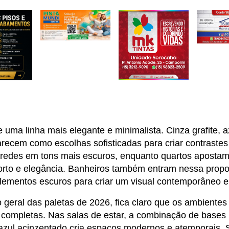
uma linha mais elegante e minimalista. Cinza grafite, azu
recem como escolhas sofisticadas para criar contrastes
edes em tons mais escuros, enquanto quartos apostam 
forto e elegância. Banheiros também entram nessa propost
ementos escuros para criar um visual contemporâneo e 
geral das paletas de 2026, fica claro que os ambientes
 completas. Nas salas de estar, a combinação de bases 
azul acinzentado cria espaços modernos e atemporais. Sa