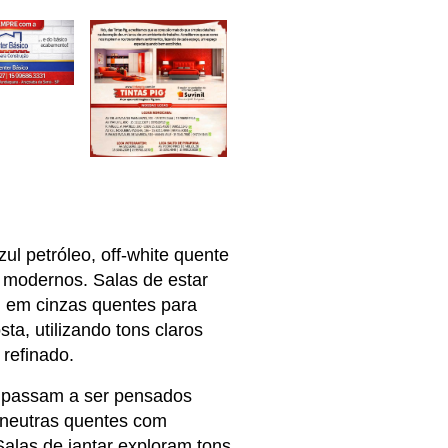
l petróleo, off-white quente 
 modernos. Salas de estar 
em cinzas quentes para 
a, utilizando tons claros 
refinado.
 passam a ser pensados 
neutras quentes com 
las de jantar exploram tons 