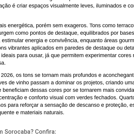
ação é criar espaços visualmente leves, iluminados e conf
mais energética, porém sem exageros. Tons como terracot
surgem como pontos de destaque, equilibrados por bases
 estimular energia e convivência, enquanto áreas gourm
s vibrantes aplicados em paredes de destaque ou detal
ideais para ousar, já que permitem experimentar cores
sa.
2026, os tons se tornam mais profundos e aconchegante
es de vinho passam a dominar os projetos, criando uma 
e beneficiam dessas cores por se tornarem mais convidati
ntração e conforto visual com verdes fechados. Quarto
osos para reforçar a sensação de descanso e proteção, 
ente e materiais naturais.
m Sorocaba? Confira: