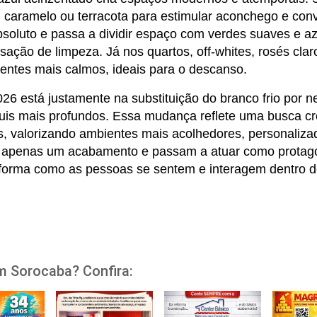
 caramelo ou terracota para estimular aconchego e convi
soluto e passa a dividir espaço com verdes suaves e az
sação de limpeza. Já nos quartos, off-whites, rosés clar
ientes mais calmos, ideais para o descanso.
026 está justamente na substituição do branco frio por n
zuis mais profundos. Essa mudança reflete uma busca cre
, valorizando ambientes mais acolhedores, personaliz
r apenas um acabamento e passam a atuar como protagon
 forma como as pessoas se sentem e interagem dentro 
m Sorocaba? Confira: