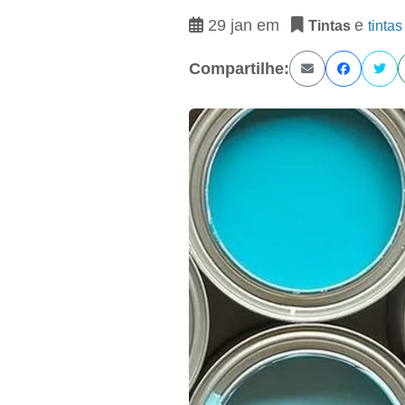
29 jan em
e
Tintas
tinta
Compartilhe: