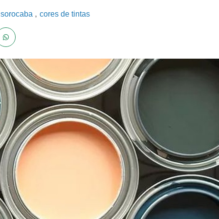
,
s sorocaba
cores de tintas