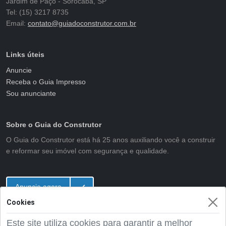
Jardim de Paço - Sorocaba, SP
Tel: (15) 3217 8735
Email:
contato@guiadoconstrutor.com.br
Links úteis
Anuncie
Receba o Guia Impresso
Sou anunciante
Sobre o Guia do Construtor
O Guia do Construtor está há 25 anos auxiliando você a construir
e reformar seu imóvel com segurança e qualidade.
Anuncie agora
Cookies
Este site utiliza cookies para garantir a melhor