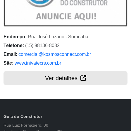
Endereço:
Rua José Lozano - Sorocaba
Telefone:
(15) 98136-8082
Email:
comercial@kosmosconnect.com.br
Site:
www.inivatecrs.com.br
Ver detalhes
Guia do Construtor
Rua Luiz Fornaziero, 38