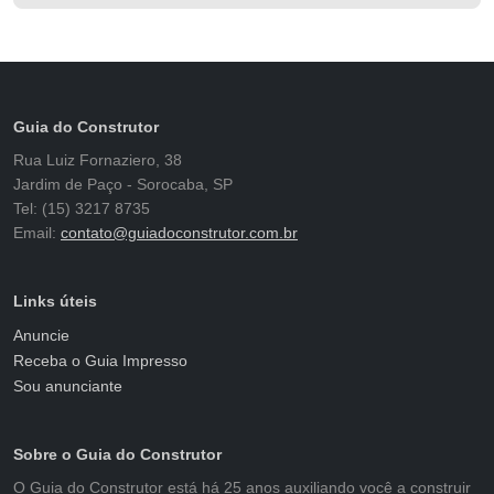
Guia do Construtor
Rua Luiz Fornaziero, 38
Jardim de Paço - Sorocaba, SP
Tel: (15) 3217 8735
Email:
contato@guiadoconstrutor.com.br
Links úteis
Anuncie
Receba o Guia Impresso
Sou anunciante
Sobre o Guia do Construtor
O Guia do Construtor está há 25 anos auxiliando você a construir