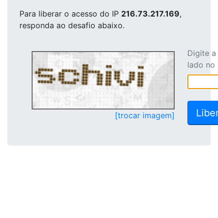
Para liberar o acesso
do IP
216.73.217.169
,
responda ao desafio abaixo.
Digite 
lado no
[trocar imagem]