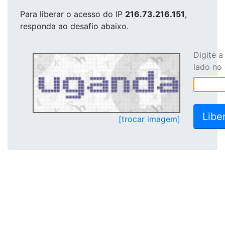
Para liberar o acesso
do IP
216.73.216.151
,
responda ao desafio abaixo.
Digite 
lado no
[trocar imagem]