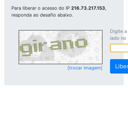
Para liberar o acesso
do IP
216.73.217.153
,
responda ao desafio abaixo.
Digite 
lado no
[trocar imagem]