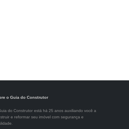
re o Guia do Construtor
uia do Construtor está há 25 anos auxiliando você a
struir e reformar seu imóvel com segurança e
lidade.