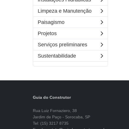
Limpeza e Manutenção
Paisagismo
Projetos
Serviços preliminares
Sustentabilidade
Guia do Construtor
Rua Luiz Fornaziero, 38
Jardim de Paço - Sorocaba, SP
Tel: (15) 3217 8735