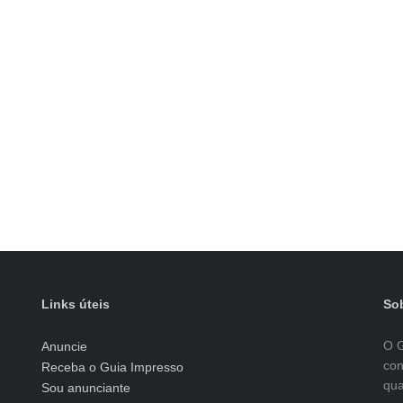
Links úteis
Sob
O G
Anuncie
con
Receba o Guia Impresso
qua
Sou anunciante