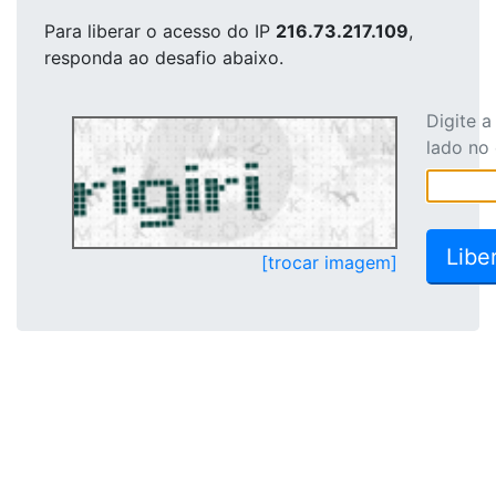
Para liberar o acesso
do IP
216.73.217.109
,
responda ao desafio abaixo.
Digite 
lado no
[trocar imagem]