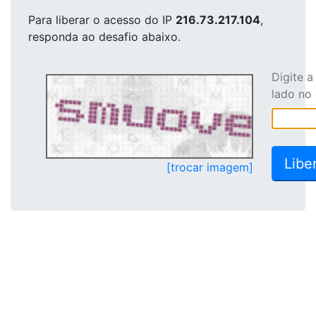
Para liberar o acesso
do IP
216.73.217.104
,
responda ao desafio abaixo.
Digite 
lado no
[trocar imagem]