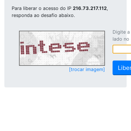
Para liberar o acesso
do IP
216.73.217.112
,
responda ao desafio abaixo.
Digite 
lado no
[trocar imagem]