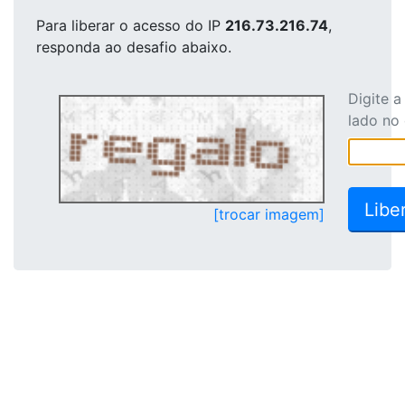
Para liberar o acesso
do IP
216.73.216.74
,
responda ao desafio abaixo.
Digite 
lado no
[trocar imagem]