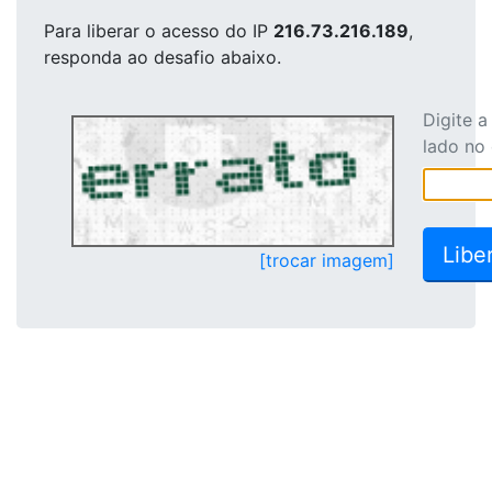
Para liberar o acesso
do IP
216.73.216.189
,
responda ao desafio abaixo.
Digite 
lado no
[trocar imagem]