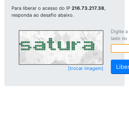
Para liberar o acesso
do IP
216.73.217.38
,
responda ao desafio abaixo.
Digite 
lado no
[trocar imagem]