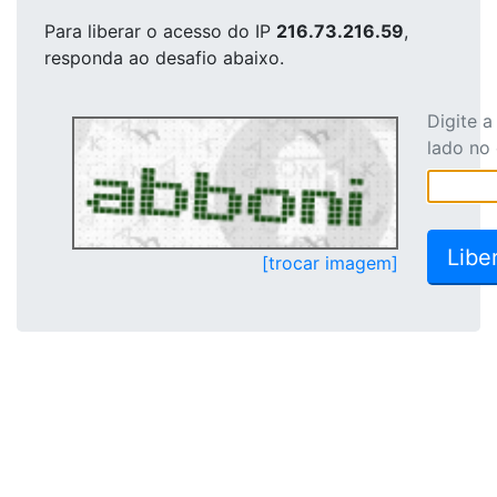
Para liberar o acesso
do IP
216.73.216.59
,
responda ao desafio abaixo.
Digite 
lado no
[trocar imagem]