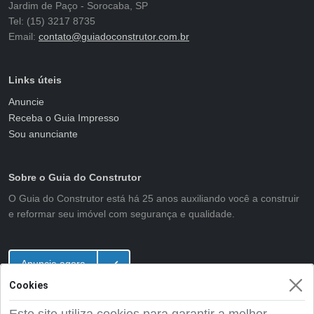
Jardim de Paço - Sorocaba, SP
Tel: (15) 3217 8735
Email:
contato@guiadoconstrutor.com.br
Links úteis
Anuncie
Receba o Guia Impresso
Sou anunciante
Sobre o Guia do Construtor
O Guia do Construtor está há 25 anos auxiliando você a construir
e reformar seu imóvel com segurança e qualidade.
Anuncie agora
Cookies