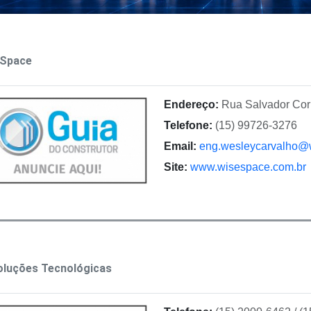
 Space
Endereço:
Rua Salvador Cor
Telefone:
(15) 99726-3276
Email:
eng.wesleycarvalho@
Site:
www.wisespace.com.br
oluções Tecnológicas