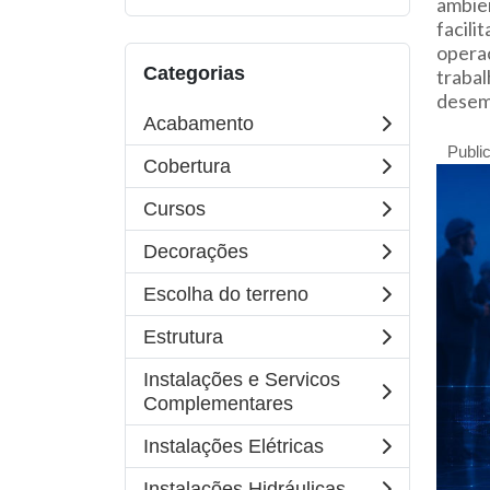
ambien
facili
opera
Categorias
trabal
desem
Acabamento
Publi
Cobertura
Cursos
Decorações
Escolha do terreno
Estrutura
Instalações e Servicos
Complementares
Instalações Elétricas
Instalações Hidráulicas