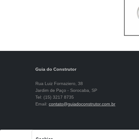
Guia do Construtor
Rua Luiz Fornaziero, 38
Jardim de Paço - Sorocaba, SP
Tel: (15) 3217 8735
Email:
contato@guiadoconstrutor.com.br