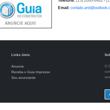
Telefone:
(15) 2000-6462 / (
Email:
contato.arst@outlook.
Links úteis
Sob
O G
Anuncie
con
Receba o Guia Impresso
qua
Sou anunciante