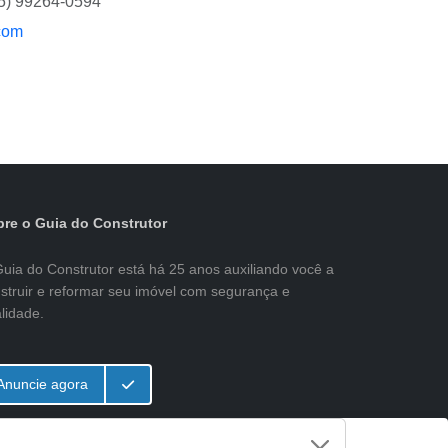
15) 99264-0594
com
re o Guia do Construtor
uia do Construtor está há 25 anos auxiliando você a
struir e reformar seu imóvel com segurança e
lidade.
Anuncie agora