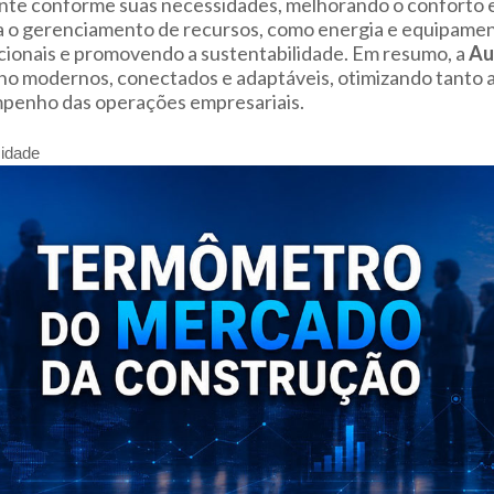
te conforme suas necessidades, melhorando o conforto e 
ta o gerenciamento de recursos, como energia e equipamen
cionais e promovendo a sustentabilidade. Em resumo, a
Au
ho modernos, conectados e adaptáveis, otimizando tanto a
penho das operações empresariais.
cidade