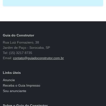
Guia do Construtor
Rua Luiz Fornaziero, 38
Jardim de Paço - Sorocaba, SP
Tel: (15) 3217 8735
Email:
contato@guiadoconstrutor.com.br
Links úteis
Anuncie
Receba o Guia Impresso
Sou anunciante
Sobre o Guia do Construtor