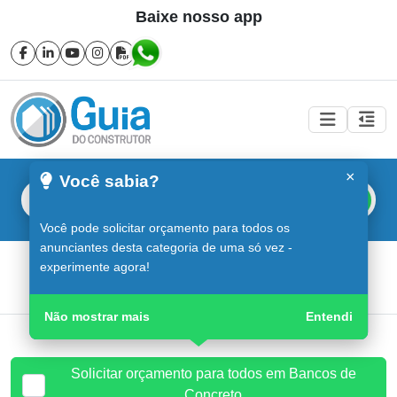
Baixe nosso app
×
Você sabia?
Buscar
Você pode solicitar orçamento para todos os
anunciantes desta categoria de uma só vez -
Bancos de Concreto em Sorocaba
experimente agora!
Guia do Construtor
Guia Digital
Bancos de Concreto
Não mostrar mais
Entendi
Solicitar orçamento para todos em Bancos de
Concreto