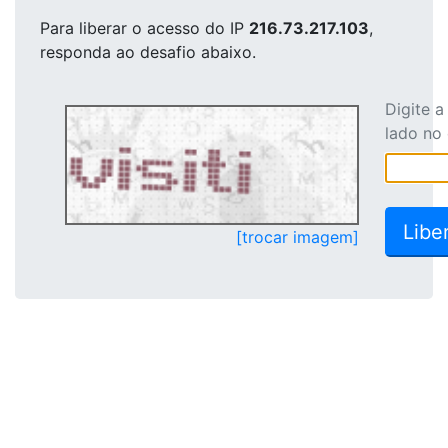
Para liberar o acesso
do IP
216.73.217.103
,
responda ao desafio abaixo.
Digite 
lado no
[trocar imagem]