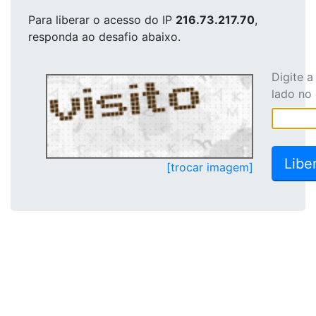
Para liberar o acesso
do IP
216.73.217.70
,
responda ao desafio abaixo.
Digite 
lado no
[trocar imagem]