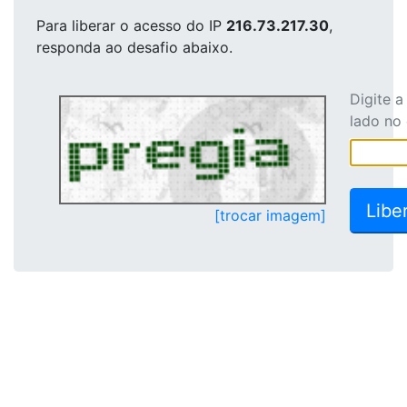
Para liberar o acesso
do IP
216.73.217.30
,
responda ao desafio abaixo.
Digite 
lado no
[trocar imagem]