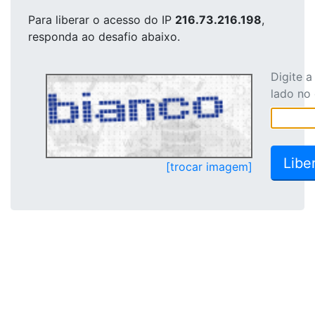
Para liberar o acesso
do IP
216.73.216.198
,
responda ao desafio abaixo.
Digite 
lado no
[trocar imagem]