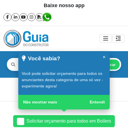
Baixe nosso app
×
Você sabia?
Buscar
Você pode solicitar orçamento para todos os
anunciantes desta categoria de uma só vez -
Boilers em Sorocaba
experimente agora!
Guia do Construtor
Guia Digital
Boilers
Não mostrar mais
Entendi
Solicitar orçamento para todos em Boilers