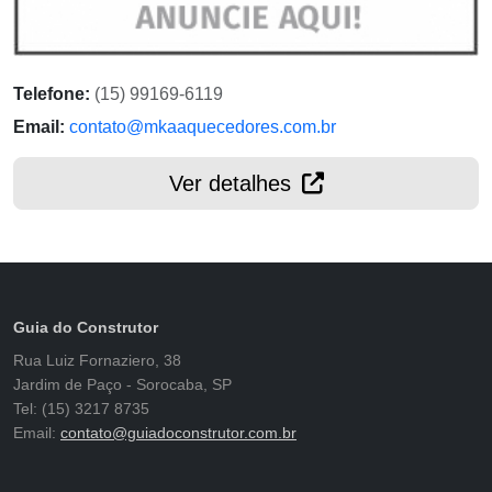
Telefone:
(15) 99169-6119
Email:
contato@mkaaquecedores.com.br
Ver detalhes
Guia do Construtor
Rua Luiz Fornaziero, 38
Jardim de Paço - Sorocaba, SP
Tel: (15) 3217 8735
Email:
contato@guiadoconstrutor.com.br