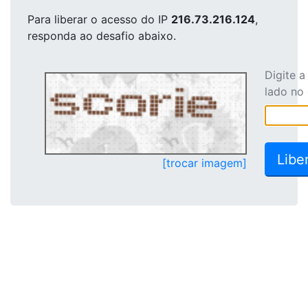
Para liberar o acesso
do IP
216.73.216.124
,
responda ao desafio abaixo.
Digite 
lado no
[trocar imagem]