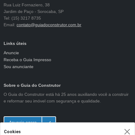
Rua Luiz Fornaziero, 38
Jardim de Paço - Sorocaba, SP
Tel: (15) 3217 8735
Email:
contato@guiadoconstrutor.com.br
Links úteis
Anuncie
Receba o Guia Impresso
Sou anunciante
Sobre o Guia do Construtor
O Guia do Construtor está há 25 anos auxiliando você a construir
e reformar seu imóvel com segurança e qualidade.
Anuncie agora
Cookies