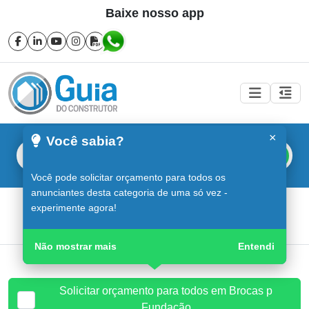
Baixe nosso app
×
Você sabia?
Buscar
Você pode solicitar orçamento para todos os
anunciantes desta categoria de uma só vez -
Brocas p Fundação em Sorocaba
experimente agora!
Guia do Construtor
Guia Digital
Brocas p Fundação
Não mostrar mais
Entendi
Solicitar orçamento para todos em Brocas p
Fundação