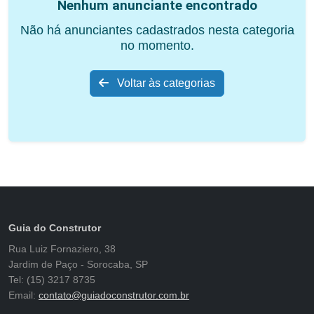
Nenhum anunciante encontrado
Não há anunciantes cadastrados nesta categoria
no momento.
Voltar às categorias
Guia do Construtor
Rua Luiz Fornaziero, 38
Jardim de Paço - Sorocaba, SP
Tel: (15) 3217 8735
Email:
contato@guiadoconstrutor.com.br