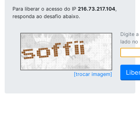
Para liberar o acesso
do IP
216.73.217.104
,
responda ao desafio abaixo.
Digite 
lado no
[trocar imagem]