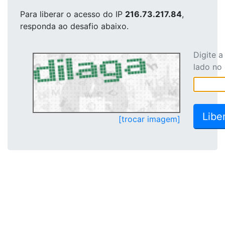
Para liberar o acesso
do IP
216.73.217.84
,
responda ao desafio abaixo.
Digite 
lado no
[trocar imagem]