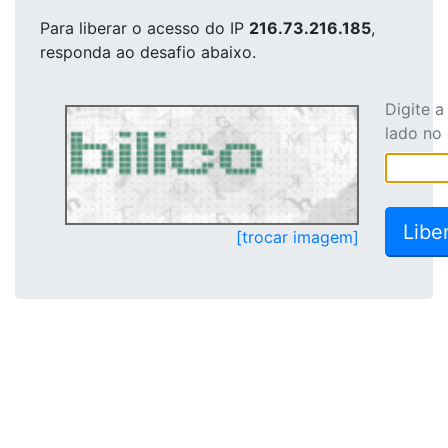
Para liberar o acesso
do IP
216.73.216.185
,
responda ao desafio abaixo.
Digite 
lado no
[trocar imagem]